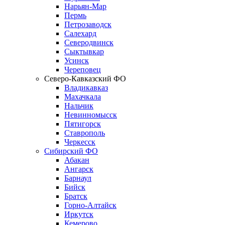
Нарьян-Мар
Пермь
Петрозаводск
Салехард
Северодвинск
Сыктывкар
Усинск
Череповец
Северо-Кавказский ФО
Владикавказ
Махачкала
Нальчик
Невинномысск
Пятигорск
Ставрополь
Черкесск
Сибирский ФО
Абакан
Ангарск
Барнаул
Бийск
Братск
Горно-Алтайск
Иркутск
Кемерово