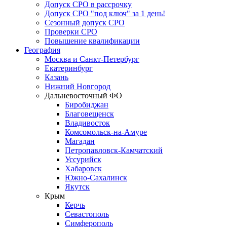
Допуск СРО в рассрочку
Допуск СРО "под ключ" за 1 день!
Сезонный допуск СРО
Проверки СРО
Повышение квалификации
География
Москва и Санкт-Петербург
Екатеринбург
Казань
Нижний Новгород
Дальневосточный ФО
Биробиджан
Благовещенск
Владивосток
Комсомольск-на-Амуре
Магадан
Петропавловск-Камчатский
Уссурийск
Хабаровск
Южно-Сахалинск
Якутск
Крым
Керчь
Севастополь
Симферополь