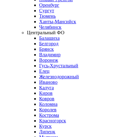
Оренбург
Сургут
Тюмень
Ханты-Мансийск
Челябинск
Центральный ФО
Балашиха
Белгород
Брянск
Владимир
Воронеж
Гусь-Хрустальный
Елец
Железнодорожный
Иваново
Калуга
Киров
Ковров
Коломна
Королев
Кострома
Красногорск
Курск
Липецк