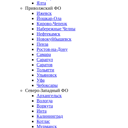
Ялта
Приволжский ФО
Ижевск
Йошкар-Ола
Кирово-Чепецк
Набережные Челны
Нефтекамск
Новокуйбышевск
Пенза
Ростов-на-Дону
Самара
Сарапул
Саратов
Тольятти
Ульяновск
Уфа
Чебоксары
Северо-Западный ФО
Архангельск
Вологда
Воркута
Инта
Калининград
Котлас
Мурманск