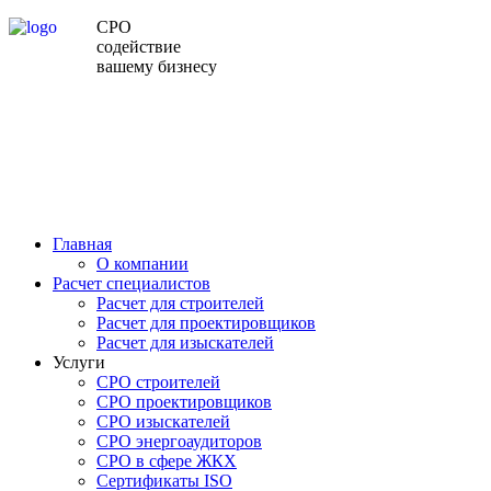
СРО
содействие
вашему бизнесу
Главная
О компании
Расчет специалистов
Расчет для строителей
Расчет для проектировщиков
Расчет для изыскателей
Услуги
СРО строителей
СРО проектировщиков
СРО изыскателей
СРО энергоаудиторов
СРО в сфере ЖКХ
Сертификаты ISO