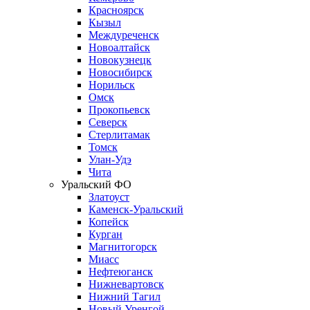
Красноярск
Кызыл
Междуреченск
Новоалтайск
Новокузнецк
Новосибирск
Норильск
Омск
Прокопьевск
Северск
Стерлитамак
Томск
Улан-Удэ
Чита
Уральский ФО
Златоуст
Каменск-Уральский
Копейск
Курган
Магнитогорск
Миасс
Нефтеюганск
Нижневартовск
Нижний Тагил
Новый Уренгой